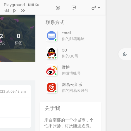
Ticket (Day Trip)
Playground
- Kitti Kuremanee
Chookiat Sakveerakul / August Band
A Smile That I Would Never See
ain
Kitti Kuremanee
Playground
Kitti Kuremanee
联系方式
Old Chinese Song
Kitti Kuremanee
email
2
0
淤青
刘昊霖
你的邮箱地址
说说
标签
我可以坐你旁边吗
厘小白
QQ
For You To Be Here
Tom Rosenthal
你的QQ号
情人知己
叶蒨文
微博
当初就不该学php
黄灰红
你微博账号
网易云音乐
你的网易云账号
2023 at 09:48 am
关于我
来自南部的一个小城市，个
性不张扬，讨厌随波逐流。