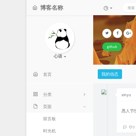
博客名称
github
心语
我的动态
首页
分类
xinyu
页面
15
愚人节
留言板
3
0
时光机
5