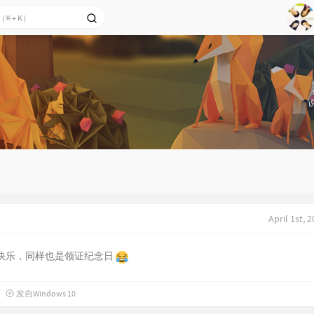
1
2
Ag
3
4
5
6
7
8
9
April 1st, 
快乐，同样也是领证纪念日
发自Windows 10