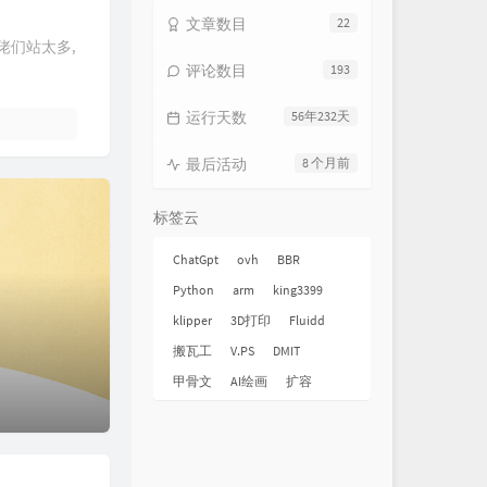
文章数目
22
大佬们站太多,
评论数目
193
运行天数
56年232天
最后活动
8 个月前
标签云
ChatGpt
ovh
BBR
Python
arm
king3399
klipper
3D打印
Fluidd
搬瓦工
V.PS
DMIT
甲骨文
AI绘画
扩容