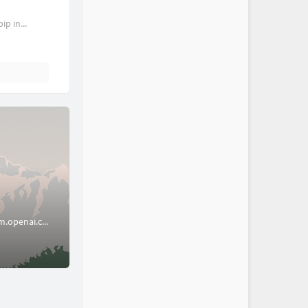
 in...
搭建属于自己的ChatGPT Web开源项目网站github.com/Yidadaa/Cha…github.complatform.openai.com/...