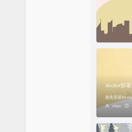
docker
首先安装Docker cur
xinyu