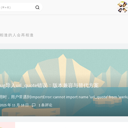
1
2
Ag
3
相逢的人会再相逢
4
5
6
7
8
9
zeug导入url_quote错误：版本兼容与替代方案
用户常遇到ImportError: cannot import name 'url_quote' from 'werkze
2025 年 11 月 18 日
1 条评论