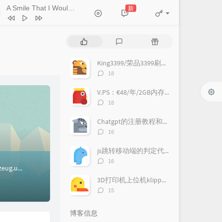
A Smile That I Would Never See Again
新
- Kitti Kuremanee
Ticket (Day Trip)
Chookiat Sakveerakul / August Band
A Smile That I Would Never See
热
最
随
ain
Kitti Kuremanee
Playground
Kitti Kuremanee
门
新
机
文
评
文
King3399/荣品3399刷机教程
Old Chinese Song
Kitti Kuremanee
章
论
章
评
18
淤青
刘昊霖
论
数：
V.PS：€48/年/2GB内存/500GB空间/10TB流量/1Gbps端口/KVM/荷兰
我可以坐你旁边吗
厘小白
评
18
For You To Be Here
Tom Rosenthal
论
数：
Chatgpt的注册教程和使用
情人知己
叶蒨文
评
16
论
当初就不该学php
黄灰红
数：
js跳转移动端的判定代码
评
16
ug.u...
论
数：
3D打印机上位机klipper的安装详细教程
评
15
论
数：
博客信息