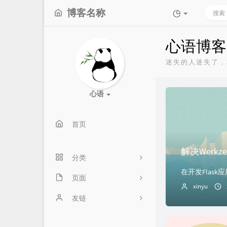
博客名称
心语博客
迷失的人迷失了，
心语
首页
解决Werk
分类
在开发Flask应用时，
页面
15
xinyu
留言板
友链
3
时光机
5