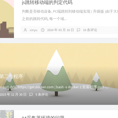
js跳转移动端的判定代码
判断是否移动设备, PC端跳转到移动端实现 ( 升级版 )由于
之前的跳转代码, 每一个域...
xinyu
2024 年 03 月 16 日
16 条评论
部署第二个程序
l -fsSL https://get.docker.com | bash -s docker 2.安装程序 curl -...
2023 年 12 月 30 日
5 条评论
94采集器环境的问题