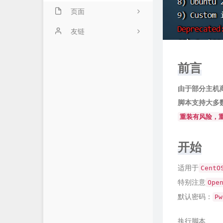
页面
留言板
友链
时光机
前言
由于部分主机
脚本支持大多
重装有风险，
开始
适用于
CentO
特别注意
Ope
默认密码：
Pw
执行脚本