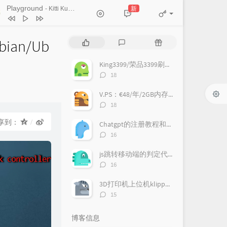
Ticket (Day Trip)
Playground
新
- Kitti Kuremanee
Chookiat Sakveerakul / August Band
A Smile That I Would Never See
ain
Kitti Kuremanee
Playground
Kitti Kuremanee
an/Ub
热
最
随
Old Chinese Song
Kitti Kuremanee
门
新
机
文
评
文
淤青
刘昊霖
King3399/荣品3399刷机教程
章
论
章
评
18
我可以坐你旁边吗
厘小白
论
数：
V.PS：€48/年/2GB内存/500GB空间/10TB流量/1Gbps端口/KVM/荷兰
For You To Be Here
Tom Rosenthal
评
18
情人知己
叶蒨文
论
数：
享到：
Chatgpt的注册教程和使用
当初就不该学php
黄灰红
评
16
论
数：
js跳转移动端的判定代码
评
16
论
数：
3D打印机上位机klipper的安装详细教程
评
15
论
数：
博客信息