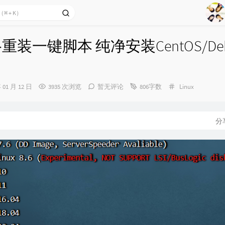
1
2
Ag
3
络重装一键脚本 纯净安装CentOS/Debi
4
5
6
分
年 01 月 12 日
3935 次浏览
暂无评论
806字数
Linux
7
类：
8
分
9