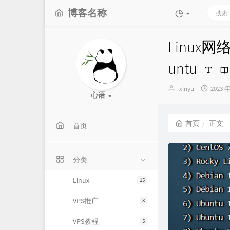
博客名称
Linux网
untu
博
发
xinyu
2023 
心语
主：
布
时
间：
首页
正文
首页
分类
Linux
15
VPS推广
3
VPS教程
5